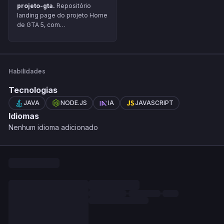
projeto-gta.
Repositório
landing page do projeto Home
de GTA 5, com
funcionalidades simples e
design responsivo.
Habilidades
Tecnologias
JAVA
NODE.JS
IA
JAVASCRIPT
Idiomas
Nenhum idioma adicionado