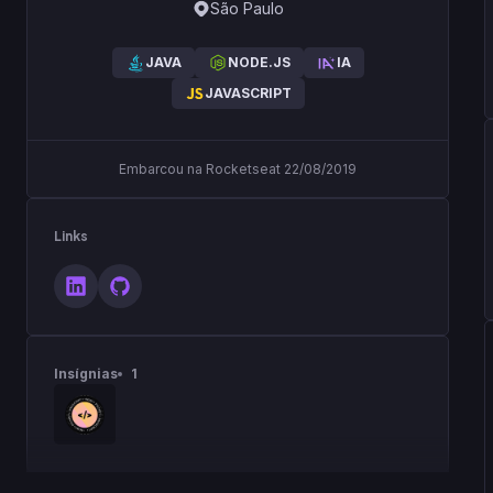
São Paulo
JAVA
NODE.JS
IA
JAVASCRIPT
Embarcou na Rocketseat 22/08/2019
Links
Insígnias
1