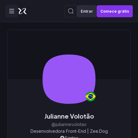
Entrar
Comece grátis
Julianne Volotão
@juliannevolotao
Desenvolvedora Front-End
|
Zee.Dog
Santos