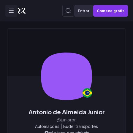
Entrar
Comece grátis
Antonio de Almeida Junior
@juniorprj
Automações
|
Budel transportes
são jose dos pinhais