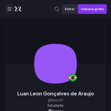
Entrar
Comece grátis
Luan Leon Gonçalves de Araujo
@lleon20
Estudante
Santos