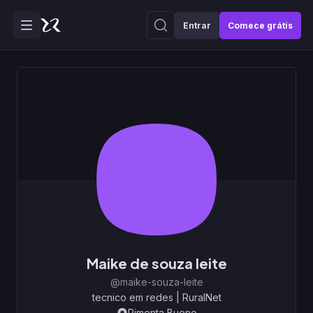
Entrar
Comece grátis
Maike de souza leite
@maike-souza-leite
tecnico em redes
|
RuralNet
Pimenta Bueno