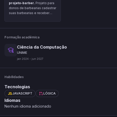
projeto-barber.
Projeto para
donos de barbearias cadastrar
suas barbearias e receber
seus clientes através de
agendamentos prévios, o app
recebe o valor do serviço
antes de efetivar o
Formação acadêmica
agendamento e repassa o
valor com um desconto de
Ciência da Computação
taxa para o dono da barbearia.
UNIME
jan
2024
-
jun
2027
Habilidades
Tecnologias
JAVASCRIPT
LÓGICA
Idiomas
Nenhum idioma adicionado