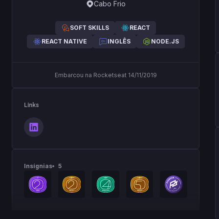
Cabo Frio
SOFT SKILLS
REACT
REACT NATIVE
INGLÊS
NODE.JS
Embarcou na Rocketseat 14/11/2019
Links
Insígnias
5