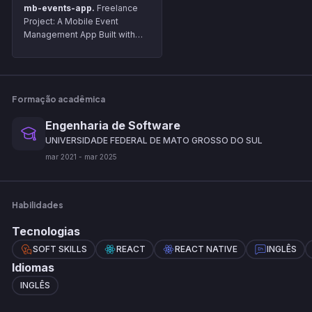
mb-events-app.
Freelance
Project: A Mobile Event
Management App Built with
React Native (Expo) and
Firebase
Formação acadêmica
Engenharia de Software
UNIVERSIDADE FEDERAL DE MATO GROSSO DO SUL
mar
2021
-
mar
2025
Habilidades
Tecnologias
SOFT SKILLS
REACT
REACT NATIVE
INGLÊS
Idiomas
INGLÊS