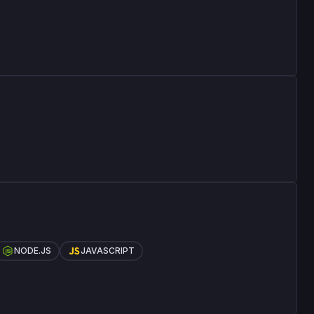
NODE.JS
JAVASCRIPT