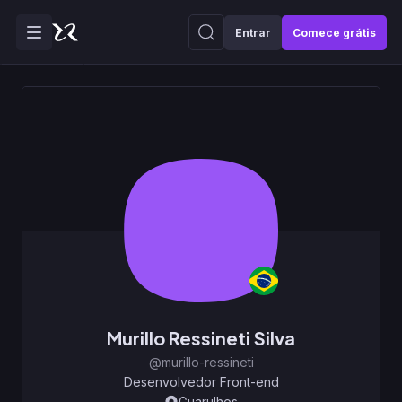
Entrar
Comece grátis
Murillo Ressineti Silva
@murillo-ressineti
Desenvolvedor Front-end
Guarulhos