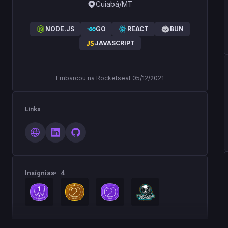
Cuiabá/MT
NODE.JS
GO
REACT
BUN
JAVASCRIPT
Embarcou na Rocketseat 05/12/2021
Links
Insígnias
4