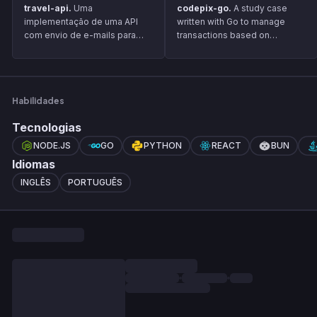
travel-api.
Uma
codepix-go.
A study case
implementação de uma API
written with Go to manage
com envio de e-mails para
transactions based on
gerenciar e planejar viagens.
Brazilian PIX technology
Habilidades
Tecnologias
NODE.JS
GO
PYTHON
REACT
BUN
Idiomas
INGLÊS
PORTUGUÊS