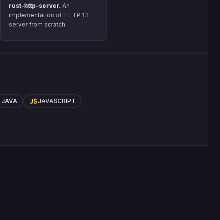
rust-http-server.
An
implementation of HTTP 1.1
server from scratch.
JAVA
JAVASCRIPT