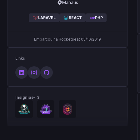
Manaus
LARAVEL
REACT
PHP
Embarcou na Rocketseat 05/10/2019
Links
Insígnias
3