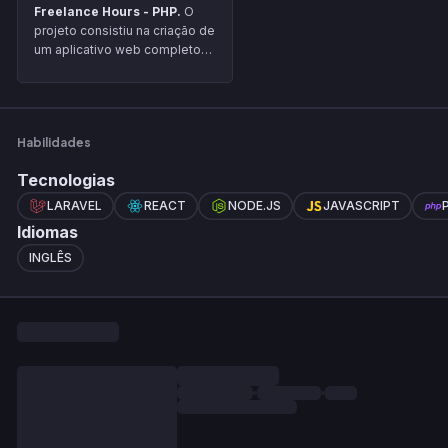
Freelance Hours - PHP.
O
projeto consistiu na criação de
um aplicativo web completo
utilizando o framework
Laravel, com foco em
autenticação e gerenciamento
de usuários. Foram
Habilidades
empregadas tecnologias
como Livewire para interfaces
Tecnologias
dinâmicas, Jetstream para
agilizar o desenvolvimento,
LARAVEL
REACT
NODE.JS
JAVASCRIPT
Docker para o ambiente de
Idiomas
desenvolvimento e MySQL
INGLÊS
como banco de dados.