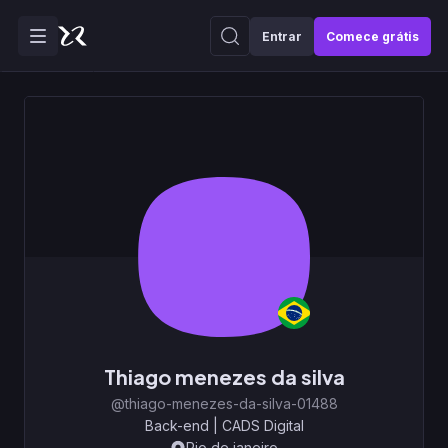
Entrar
Comece grátis
Thiago menezes da silva
@thiago-menezes-da-silva-01488
Back-end
|
CADS Digital
Rio de janeiro