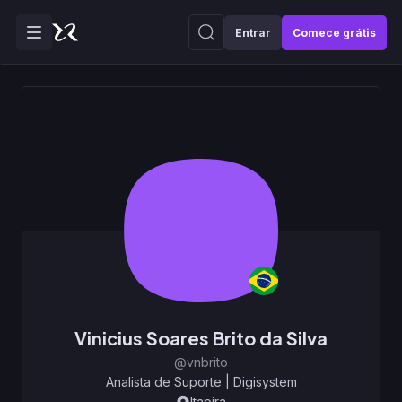
Entrar
Comece grátis
Vinicius Soares Brito da Silva
@vnbrito
Analista de Suporte
|
Digisystem
Itapira