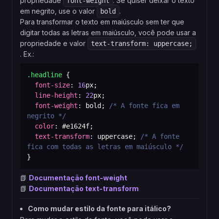
propriedade
. Se quiser deixar o texto
font-weight
em negrito, use o valor
.
bold
Para transformar o texto em maiúsculo sem ter que
digitar todas as letras em maiúsculo, você pode usar a
propriedade e valor
text-transform: uppercase;
. Ex.:
.headline
{
font-size
:
16
px
;
line-height
:
22
px
;
font-weight
:
 bold
;
/* A fonte fica em 
negrito */
color
:
#e1624f
;
text-transform
:
 uppercase
;
/* A fonte 
fica com todas as letras em maiúsculo */
}
📗
Documentação font-weight
📗
Documentação text-transform
Como mudar estilo da fonte para itálico?