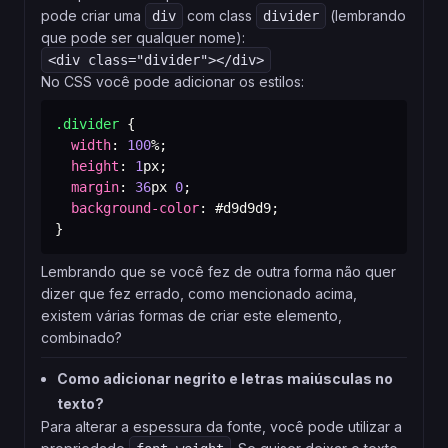
pode criar uma
com class
(lembrando
div
divider
que pode ser qualquer nome):
No CSS você pode adicionar os estilos:
.divider
{
width
:
100
%
;
height
:
1
px
;
margin
:
36
px
0
;
background-color
:
#d9d9d9
;
}
Lembrando que se você fez de outra forma não quer
dizer que fez errado, como mencionado acima,
existem várias formas de criar este elemento,
combinado?
Como adicionar negrito e letras maiúsculas no
texto?
Para alterar a espessura da fonte, você pode utilizar a