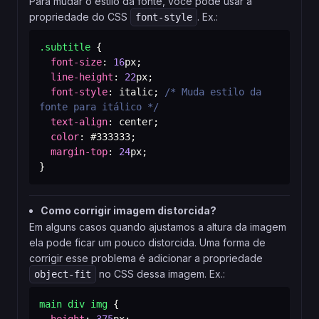
Para mudar o estilo da fonte, você pode usar a
propriedade do CSS
. Ex.:
font-style
.subtitle
{
font-size
:
16
px
;
line-height
:
22
px
;
font-style
:
 italic
;
/* Muda estilo da 
fonte para itálico */
text-align
:
 center
;
color
:
#333333
;
margin-top
:
24
px
;
}
Como corrigir imagem distorcida?
Em alguns casos quando ajustamos a altura da imagem
ela pode ficar um pouco distorcida. Uma forma de
corrigir esse problema é adicionar a propriedade
no CSS dessa imagem. Ex.:
object-fit
main div img
{