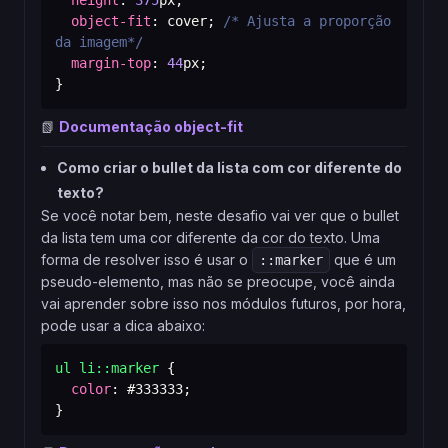
height
:
375
px
;
object-fit
:
 cover
;
/* Ajusta a proporção 
da imagem*/
margin-top
:
44
px
;
}
📗
Documentação object-fit
Como criar o bullet da lista com cor diferente do
texto?
Se você notar bem, neste desafio vai ver que o bullet
da lista tem uma cor diferente da cor do texto. Uma
forma de resolver isso é usar o
que é um
::marker
pseudo-elemento, mas não se preocupe, você ainda
vai aprender sobre isso nos módulos futuros, por hora,
pode usar a dica abaixo:
ul li
::marker
{
color
:
#333333
;
}