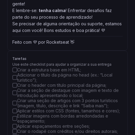
gente!
E lembre-se:
tenha calma
! Enfrentar desafios faz
parte do seu processo de aprendizado!
Se precisar de alguma orientação ou suporte, estamos
aqui com você! Bons estudos e boa prática! 💜
Feito com 💜 por Rocketseat 👋
Tarefas
Use este checklist para ajudar a organizar a sua entrega
Criar a estrutura base em HTML;
Adicionar o título da página no head (ex.: “Local
turístico”);
Criar o header com título principal da página;
Criar a seção de destaque com imagem e texto de
introdução apresentando o local;
Criar uma seção de artigos com 3 pontos turísticos
(imagem, título, descrição e link “Saiba mais”);
Aplicar estilos com CSS (fontes, tamanhos e cores);
Estilizar imagens com bordas arredondadas e
espaçamento;
Aplicar espaçamentos entre seções;
Criar o rodapé com créditos e/ou direitos autorais;