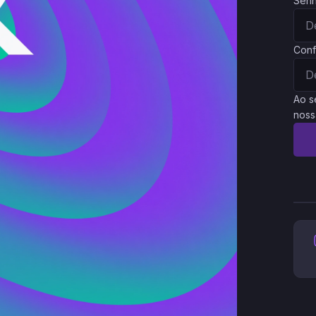
Sen
Conf
Ao s
noss