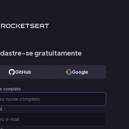
dastre-se gratuitamente
GitHub
Google
e completo
il