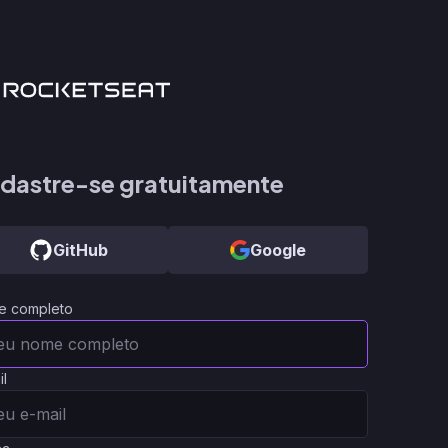
dastre-se gratuitamente
GitHub
Google
e completo
il