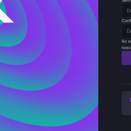
Sen
Conf
Ao s
noss