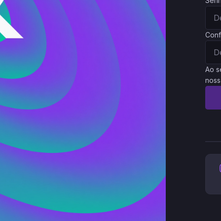
Sen
Conf
Ao s
noss