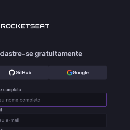
dastre-se gratuitamente
GitHub
Google
e completo
il