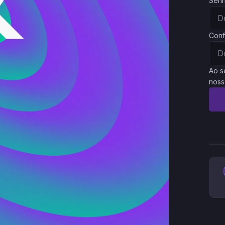
Sen
Conf
Ao s
noss