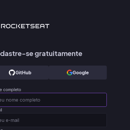
dastre-se gratuitamente
GitHub
Google
e completo
il