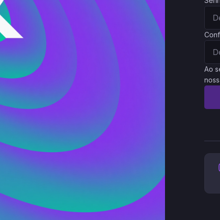
Sen
Conf
Ao s
noss