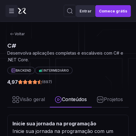
Entrar
Comece grátis
Voltar
C#
Desenvolva aplicações completas e escaláveis com C# e
.NET Core.
BACKEND
INTERMEDIÁRIO
4,97
(
697
)
Visão geral
Conteúdos
Projetos
Inicie sua jornada na programação
Inicie sua jornada na programação com um