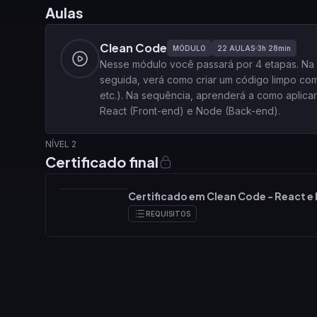
Aulas
Clean Code
MÓDULO
22
AULAS
3h 28min
Nesse módulo você passará por 4 etapas. Na
seguida, verá como criar um código limpo com
etc.). Na sequência, aprenderá a como aplica
React (Front-end) e Node (Back-end).
NÍVEL 2
Certificado final
Certificado em Clean Code - React e
REQUISITOS