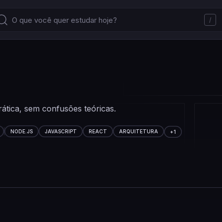
/
ática, sem confusões teóricas.
NODE.JS
JAVASCRIPT
REACT
ARQUITETURA
+
1