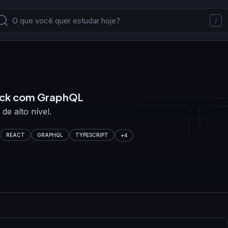
/
ack com GraphQL
e alto nível.
REACT
GRAPHQL
TYPESCRIPT
+
4