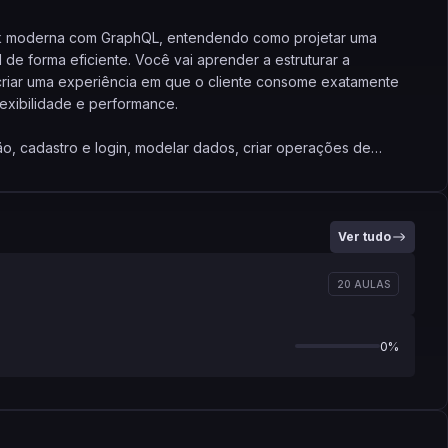
tack moderna com GraphQL, entendendo como projetar uma
e forma eficiente. Você vai aprender a estruturar a
e criar uma experiência em que o cliente consome exatamente
lexibilidade e performance.
o, cadastro e login, modelar dados, criar operações de
cionamentos entre entidades, comentários e votações. Também
oderna, com rotas protegidas, formulários, modais, listagens
 como GraphQL pode simplificar a comunicação entre front-
Ver tudo
nstruir e conectar uma aplicação real, saindo da estrutura
20 AULAS
icas que ajudam a criar sistemas escaláveis, organizados e
0%