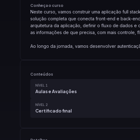
Conheça o curso
Neste curso, vamos construir uma aplicação full s
solução completa que conecta front-end e back-end d
arquitetura da aplicação, definir o fluxo de dados 
as informações de que precisa, com mais controle, f
Ao longo da jornada, vamos desenvolver autenticaçã
consulta e manipulação, além de trabalhar com rela
vamos integrar essas capacidades em uma interface m
e gerenciamento de usuários, entendendo na prática
end e back-end.
Conteúdos
NÍVEL 1
No final, você vai ter uma visão completa de como co
Aulas e Avaliações
inicial até funcionalidades mais avançadas, com técn
mais fáceis de evoluir.
NÍVEL 2
Certificado final