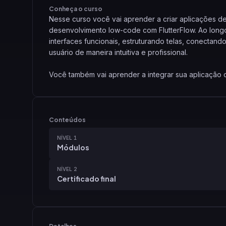
Conheça o curso
Nesse curso você vai aprender a criar aplicações de 
desenvolvimento low-code com FlutterFlow. Ao long
interfaces funcionais, estruturando telas, conecta
usuário de maneira intuitiva e profissional.
Você também vai aprender a integrar sua aplicação
armazenamento de dados e operações de cadastro, l
conteúdo apresenta conceitos essenciais para que v
conectando a interface à lógica necessária para que
Conteúdos
Além disso, você vai explorar o uso de bancos de da
NÍVEL 1
entendendo como consumir e enviar dados de forma 
Módulos
recursos que ajudam a personalizar e evoluir a apli
manipulação de respostas e uso de código para cená
NÍVEL 2
Certificado final
Ao final, você terá uma base sólida para desenvolve
modernas de criação visual, integração com backen
necessidades concretas do dia a dia. É uma jornada
abrir mão de organização, qualidade e capacidade 