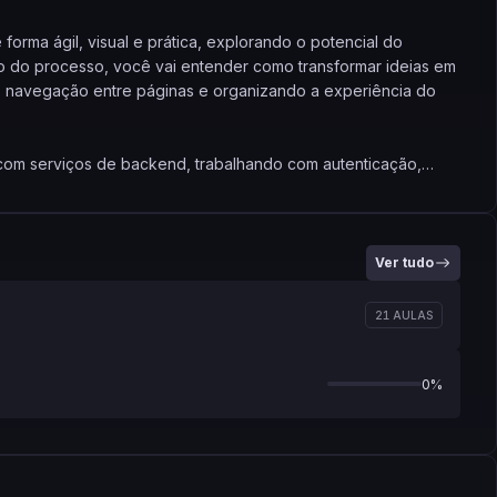
forma ágil, visual e prática, explorando o potencial do
o do processo, você vai entender como transformar ideias em
ndo navegação entre páginas e organizando a experiência do
 com serviços de backend, trabalhando com autenticação,
istagem, detalhamento e atualização de informações. O
ocê consiga construir fluxos completos dentro de um app,
 a solução funcione de ponta a ponta.
Ver tudo
dos e APIs para ampliar as possibilidades do projeto,
segura, eficiente e escalável. Também terá contato com
21 AULAS
cação, incluindo ajustes de comportamento, validações,
rios específicos.
0%
r aplicações reais com FlutterFlow, dominando práticas
d e construção de funcionalidades que atendem
 ideal para quem deseja acelerar a entrega de soluções sem
de evolução.