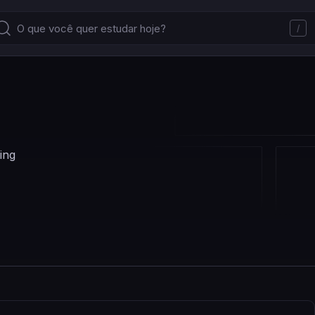
/
ing