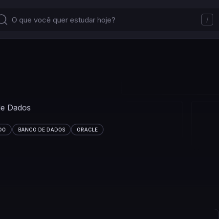
/
de Dados
DO
BANCO DE DADOS
ORACLE