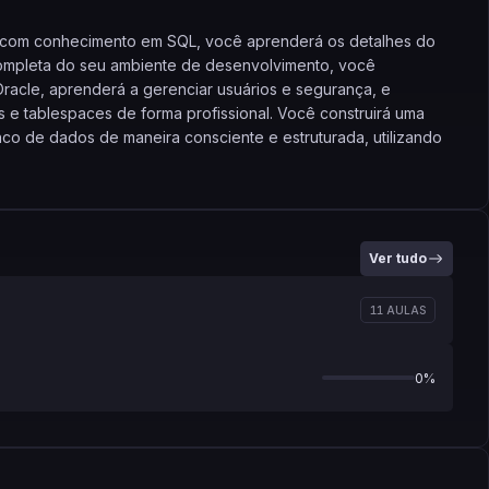
 com conhecimento em SQL, você aprenderá os detalhes do
completa do seu ambiente de desenvolvimento, você
Oracle, aprenderá a gerenciar usuários e segurança, e
e tablespaces de forma profissional. Você construirá uma
nco de dados de maneira consciente e estruturada, utilizando
ção de performance, o seu grande diferencial. Você
elas particionadas para gerenciar grandes volumes de dados e
-based e bitmap) para acelerar suas consultas de forma
Ver tudo
as para desenvolver, mas para construir e manter aplicações
cisões arquiteturais que garantirão a eficiência do sistema.
11 AULAS
0%