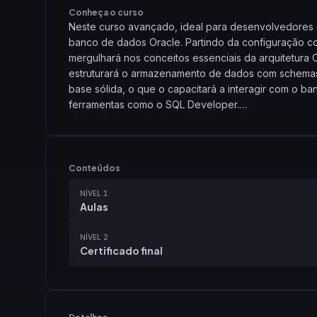
Conheça o curso
Neste curso avançado, ideal para desenvolvedores
banco de dados Oracle. Partindo da configuração 
mergulhará nos conceitos essenciais da arquitetura 
estruturará o armazenamento de dados com schemas 
base sólida, o que o capacitará a interagir com o ba
ferramentas como o SQL Developer.
Avançando para a prática, o curso focará na otimiza
aprenderá a implementar técnicas cruciais como tab
usará estrategicamente índices avançados (function
Conteúdos
drástica. Ao final, você estará capacitado não apen
NÍVEL 1
robustas e de alto desempenho no Oracle, e tomará de
Aulas
NÍVEL 2
Certificado final