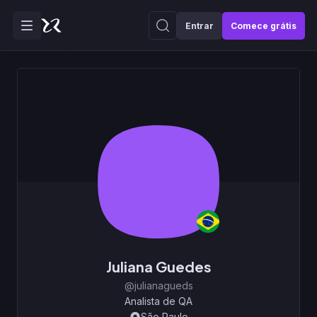
Entrar
Comece grátis
Juliana Guedes
@julianagueds
Analista de QA
São Paulo