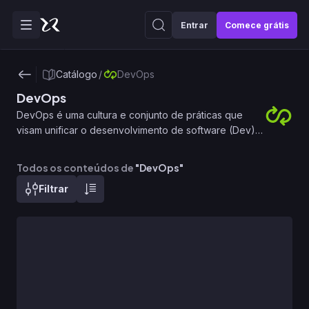
Entrar
Comece grátis
Catálogo
/
DevOps
DevOps
DevOps é uma cultura e conjunto de práticas que
visam unificar o desenvolvimento de software (Dev) e
a operação de sistemas (Ops). Ao promover a
colaboração entre equipes de desenvolvimento e
Todos os conteúdos de
"
DevOps
"
operações, o DevOps busca automatizar processos,
Filtrar
acelerar a entrega de software e melhorar a
qualidade e confiabilidade das aplicações.