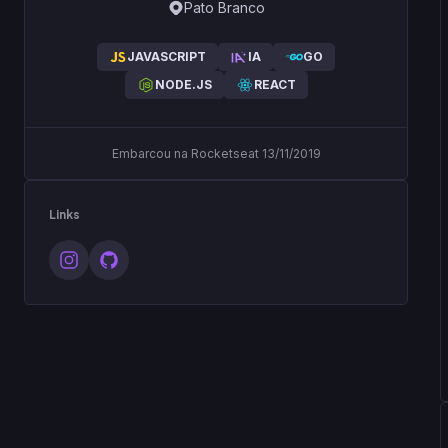
Pato Branco
JAVASCRIPT
IA
GO
NODE.JS
REACT
Embarcou na Rocketseat 13/11/2019
Links