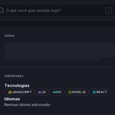
/
Sobre
Habilidades
Tecnologias
JAVASCRIPT
IA
GO
NODE.JS
REACT
Idiomas
Nenhum idioma adicionado