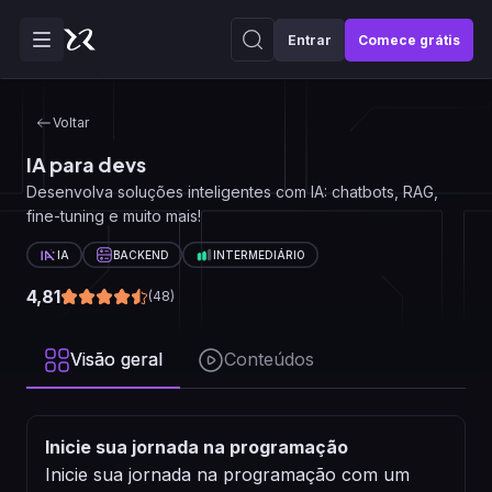
Entrar
Comece grátis
Voltar
IA para devs
Desenvolva soluções inteligentes com IA: chatbots, RAG,
fine-tuning e muito mais!
IA
BACKEND
INTERMEDIÁRIO
4,81
(
48
)
Visão geral
Conteúdos
Inicie sua jornada na programação
Inicie sua jornada na programação com um