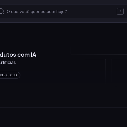
/
dutos com IA
ificial.
BLE CLOUD