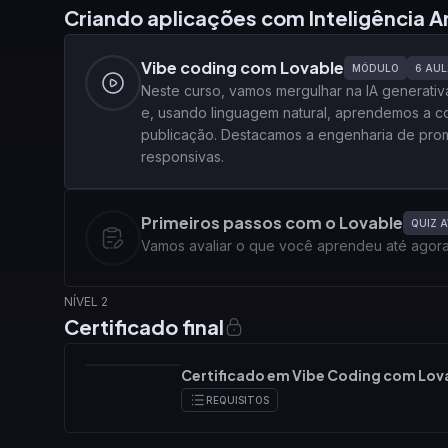
Criando aplicações com Inteligência Art
Vibe coding com Lovable
MÓDULO
6
AUL
Neste curso, vamos mergulhar na IA generativ
e, usando linguagem natural, aprendemos a co
publicação. Destacamos a engenharia de prom
responsivas.
Primeiros passos com o Lovable
QUIZ A
Vamos avaliar o que você aprendeu até agora.
NÍVEL 2
Certificado final
Certificado em Vibe Coding com Lov
REQUISITOS