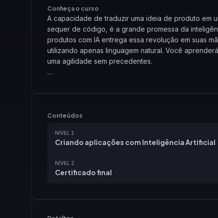
Conheça o curso
A capacidade de traduzir uma ideia de produto em u
sequer de código, é a grande promessa da inteligênc
produtos com IA entrega essa revolução em suas mão
utilizando apenas linguagem natural. Você aprenderá
uma agilidade sem precedentes.
Ao longo do curso, você será guiado para transform
utilizando uma ferramenta capaz de interpretar sua
explorando funcionalidades como a adição de image
para dar vida ao seu produto. Entenderá a importân
Conteúdos
se adaptem a qualquer tela.
NÍVEL 1
Criando aplicações com Inteligência Artificial
Prepare-se para ser um desenvolvedor capaz de tra
inteligência artificial.
NÍVEL 2
Certificado final