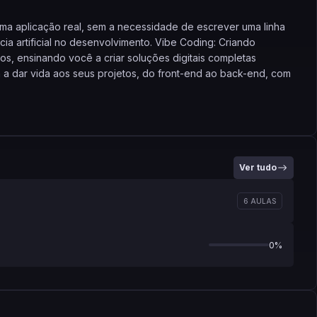
ma aplicação real, sem a necessidade de escrever uma linha
ia artificial no desenvolvimento. Vibe Coding: Criando
s, ensinando você a criar soluções digitais completas
 a dar vida aos seus projetos, do front-end ao back-end, com
ar suas concepções em interfaces atraentes e funcionais,
s descrições. Você aprenderá a escrever prompts eficazes,
ns e o uso do modo de voz, otimizando o uso de recursos
cia de um design responsivo e como garantir que suas criações
Ver tudo
6 AULAS
nsformar ideias complexas em produtos reais com o poder da
0%